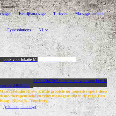
ssages
Bedrijfsmassage
Tarieven
Massage aan huis
Fysiosolutions
NL
boek voor lokatie Massagestudio Rijswijk
DUO massage? bel 070-2042565 of stuur een whatsapp bericht
naar 06-24836555
Massagestudio Rijswijk is de grootste no-nonsense sport-deep
tissue-therapeutische en relax massagestudio
in de regio Den
Haag - Rijswijk - Voorburg
fysiotherapie nodig?