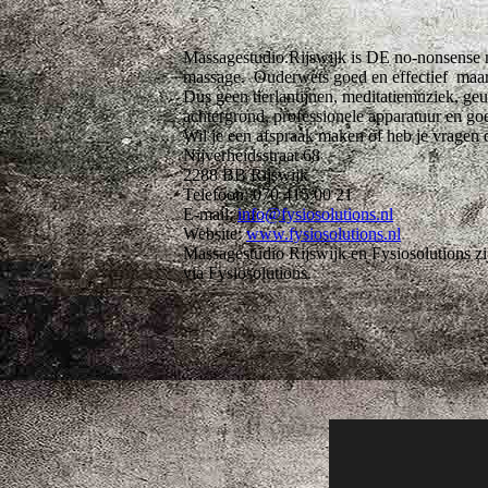
Massagestudio.Rijswijk is DE no-nonsense ma
massage. Ouderwets goed en effectief maar
Dus geen tierlantijnen, meditatiemuziek, geu
achtergrond, professionele apparatuur en go
Wil je een afspraak maken of heb je vragen 
Nijverheidsstraat 68
2288 BB Rijswijk
Telefoon: 070 415 00 21
E-mail:
info@fysiosolutions.nl
Website:
www.fysiosolutions.nl
Massagestudio Rijswijk en Fysiosolutions zi
via Fysiosolutions.