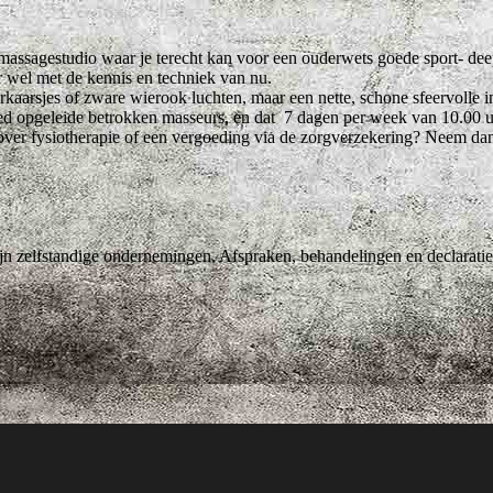
ssagestudio waar je terecht kan voor een ouderwets goede sport- deep 
 wel met de kennis en techniek van nu.
rkaarsjes of zware wierook luchten, maar een nette, schone sfeervolle in
ed opgeleide betrokken masseurs, en dat 7 dagen per week van 10.00 uu
over fysiotherapie of een vergoeding via de zorgverzekering? Neem dan 
jn zelfstandige ondernemingen. Afspraken, behandelingen en declaraties