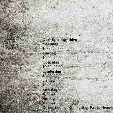
Onze openingstijden
maandag
10
:
00
–
22
:
00
dinsdag
10
:
00
–
22
:
00
woensdag
10
:
00
–
22
:
00
donderdag
10
:
00
–
22
:
00
vrijdag
10
:
00
–
22
:
00
zaterdag
10
:
00
–
18
:
00
zondag
10
:
00
–
18
:
00
Nieuwjaarsdag, Koningsdag, Pasen, Hemelvaa