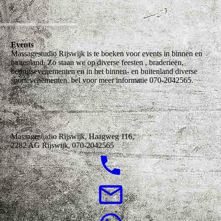
Events
Massagestudio Rijswijk is te boeken voor events in binnen en
buitenland. Zo staan we op diverse feesten , braderieën,
bedrijfsevenementen en in het binnen- en buitenland diverse
sportevenementen. bel voor meer informatie 070-2042565.
Massagestudio Rijswijk, Haagweg 116,
2282 AG Rijswijk, 070-2042565