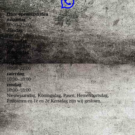
Onze openingstijden
maandag
10
:
00
–
22
:
00
dinsdag
10
:
00
–
22
:
00
woensdag
10
:
00
–
22
:
00
donderdag
10
:
00
–
22
:
00
vrijdag
10
:
00
–
22
:
00
zaterdag
10
:
00
–
18
:
00
zondag
10
:
00
–
18
:
00
Nieuwjaarsdag, Koningsdag, Pasen, Hemelvaartsdag,
Pinksteren en 1e en 2e Kerstdag zijn wij gesloten.